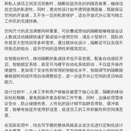
和私人谈话之间灵活切换时，隔断应提供良好的隔音效果，确保信
息交流的私密性。同时，透光性设计如半透明玻璃面板，既能保证
空间的开放感，又不失一定的私密保护，适合开放式办公室与独立
工作区的无缝转换。
空间尺寸的灵活调整同样重要。可折叠或滑动的隔断能够根据会议
人数或活动规模快速扩展或缩小使用空间，满足小型研讨、团队协
作甚至大型培训等多样需求。通过模块化设计，隔断还可以实现不
同形态的组合，提升空间的适用性和视觉层次。
在智能化时代，移动隔断的集成技术也不容忽视。配备自动感应开
启、智能锁定系统，甚至可与楼宇自动化系统联动，不仅提升操作
便捷性，更加强了安全性和管理的智能化水平。智能调节的隔断能
够根据时间或环境自动调整状态，进一步提升办公空间的灵活响应
能力。
设计过程中，人体工学和用户体验应被置于核心位置。隔断的移动
应轻松顺畅，避免因操作复杂影响工作节奏。同时，边缘处理需保
证安全，防止碰撞伤害。人性化的设计细节如静音滑轨、缓冲装
置，能够有效提升使用舒适度，促进员工的工作积极性和空间满意
度。
在实际应用中，结合写字楼的整体风格及企业文化进行定制化设计
尤为重要。以第一上海中心为例，其高端商务定位对办公空间的灵