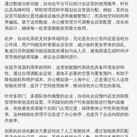
通过数据分析功能，自动化平台可以统计会议室的使用频率、时长
以及高峰时段，帮助管理层科学规划会议资源分配。例如，某些会
议室可能因位置优越或设施先进而被频繁预订，而其他空间则利用
率偏低。基于这些数据，办公楼管理方可调整会议室配置，优化布
局设计，确保每一处资源都能发挥最大效用。
此外，自动化系统支持多终端同步，无论是在办公室内还是远程办
公环境，用户均能实时掌握会议安排，减少临时更改带来的混乱。
集成日历和提醒功能还能提前通知与会人员，避免因遗忘或时间冲
突导致的缺席现象，保证会议顺利进行。
在提升资源利用率的同时，这类智能预约系统也具备环境友好特
性。通过合理调配会议室，避免不必要的空置与重复预约，有助于
降低能耗和维护成本。办公楼如第一上海中心，正是通过引入这类
智能化管理，提升了空间使用效率，推动绿色办公理念的落地。
针对多部门、多团队协作频繁的企业，自动化会议预约还支持权限
管理和审批流程设置。不同级别的用户可依据权限进行预约或修
改，有效避免资源被个别部门占用过度，保障整体公平性和使用效
率。这种精细化管理不仅促进了办公秩序，也提升了企业内部的协
作效率。
创新的自动化解决方案还结合了人工智能技术，通过智能推荐匹配
最适合的会议室。例如，系统会根据会议人数、所需设备类型以及